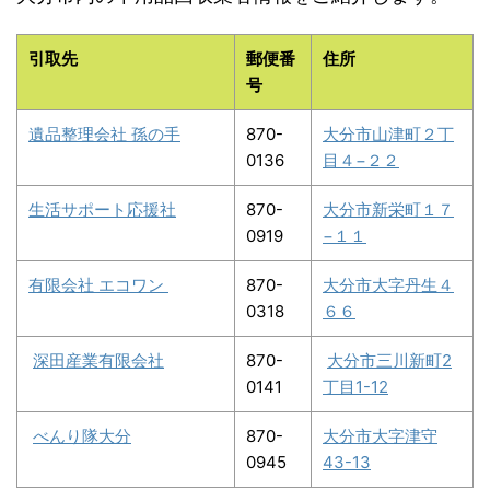
引取先
郵便番
住所
号
遺品整理会社 孫の手
870-
大分市山津町２丁
0136
目４−２２
生活サポート応援社
870-
大分市新栄町１７
0919
−１１
有限会社 エコワン
870-
大分市大字丹生４
0318
６６
深田産業有限会社
870-
大分市三川新町2
0141
丁目1-12
べんり隊大分
870-
大分市大字津守
0945
43-13