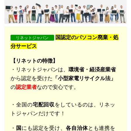
国認定のパソコン廃棄・処
リネットジャパン
分サービス
【リネットの特徴】
・リネットジャパンは、
環境省・経済産業省
から認定を受けた
「小型家電リサイクル法」
の
認定業者
なので安心です。
・全国の
宅配回収
をしているのは、リネッ
トジャパンだけです！
・
国
にも認定を受け、
各自治体
とも連携を