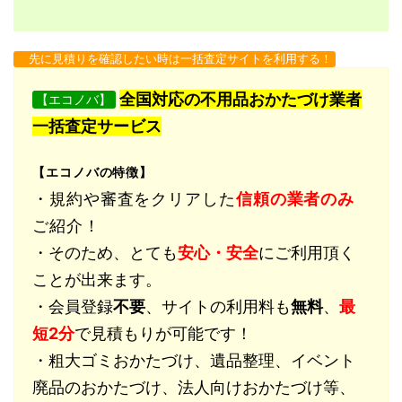
先に見積りを確認したい時は一括査定サイトを利用する！
全国対応の不用品おかたづけ業者
【エコノバ】
一括査定サービス
【エコノバの特徴】
・規約や審査をクリアした
信頼の業者のみ
ご紹介！
・そのため、とても
安心・安全
にご利用頂く
ことが出来ます。
・会員登録
不要
、サイトの利用料も
無料
、
最
短2分
で見積もりが可能です！
・粗大ゴミおかたづけ、遺品整理、イベント
廃品のおかたづけ、法人向けおかたづけ等、