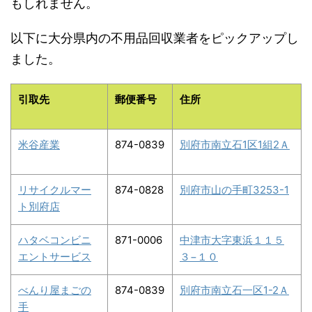
もしれません。
以下に大分県内の不用品回収業者をピックアップし
ました。
引取先
郵便番号
住所
米谷産業
874-0839
別府市南立石1区1組2Ａ
リサイクルマー
874-0828
別府市山の手町3253-1
ト別府店
ハタベコンビニ
871-0006
中津市大字東浜１１５
エントサービス
３−１０
べんり屋まごの
874-0839
別府市南立石一区1-2Ａ
手