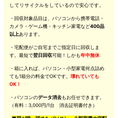
してリサイクルをしているので安心です。
・回収対象品目は、パソコンから携帯電話・
カメラ・ゲーム機・キッチン家電など
400品
以上
あります。
・宅配便がご自宅までご指定日に回収しま
す。最短で
翌日回収
可能！しかも
年中無休
・箱に入れば、パソコン・小型家電何点詰め
ても1箱分の料金でOKです。
壊れていても
OK！
・パソコンの
データ消去
もお任せできます。
（有料：3,000円/1台 消去証明書付き）