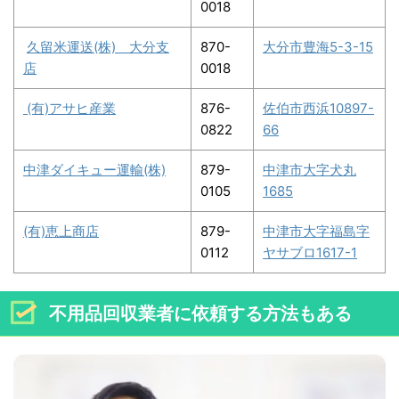
0018
久留米運送(株) 大分支
870-
大分市豊海5-3-15
店
0018
(有)アサヒ産業
876-
佐伯市西浜10897-
0822
66
中津ダイキュー運輸(株)
879-
中津市大字犬丸
0105
1685
(有)恵上商店
879-
中津市大字福島字
0112
ヤサブロ1617-1
不用品回収業者に依頼する方法もある