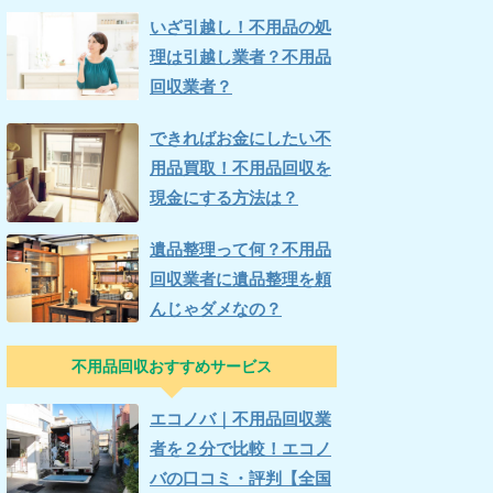
いざ引越し！不用品の処
理は引越し業者？不用品
回収業者？
できればお金にしたい不
用品買取！不用品回収を
現金にする方法は？
遺品整理って何？不用品
回収業者に遺品整理を頼
んじゃダメなの？
不用品回収おすすめサービス
エコノバ｜不用品回収業
者を２分で比較！エコノ
バの口コミ・評判【全国