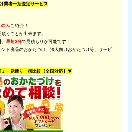
け業者一括査定サービス
者のみ
ご紹介！
用頂くことが出来ます。
料
、
最短2分
で見積もりが可能です！
ベント廃品のおかたづけ、法人向けおかたづけ等、サービ
ゴミ・見積り一括比較【全国対応】▼