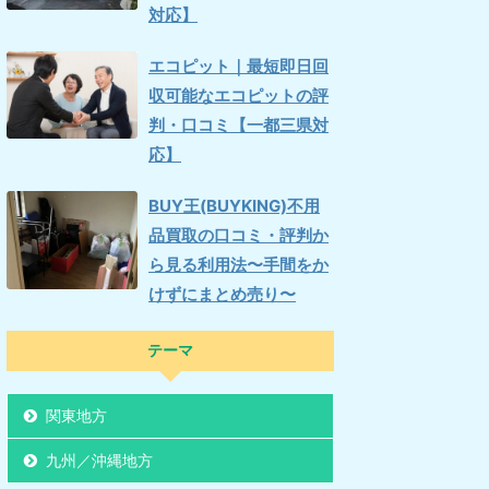
対応】
エコピット｜最短即日回
収可能なエコピットの評
判・口コミ【一都三県対
応】
BUY王(BUYKING)不用
品買取の口コミ・評判か
ら見る利用法〜手間をか
けずにまとめ売り〜
テーマ
関東地方
九州／沖縄地方