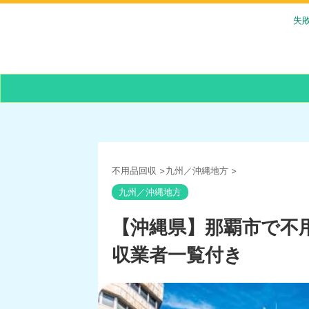
失
不用品回収
>
九州／沖縄地方
>
九州／沖縄地方
【沖縄県】那覇市で不
収業者一覧付き