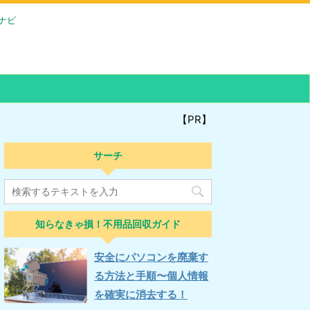
ナビ
【PR】
サーチ
知らなきゃ損！不用品回収ガイド
安全にパソコンを廃棄す
る方法と手順〜個人情報
を確実に消去する！