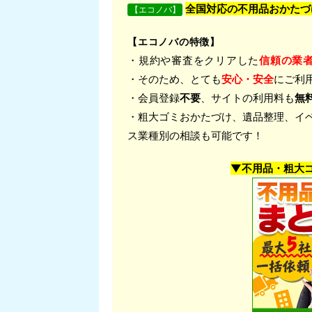
全国対応の不用品おかたづ
【エコノバ】
【エコノバの特徴】
・規約や審査をクリアした
信頼の業
・そのため、とても
安心・安全
にご利
・会員登録
不要
、サイトの利用料も
無
・粗大ゴミおかたづけ、遺品整理、イ
ス業種別の相談も可能です！
▼不用品・粗大