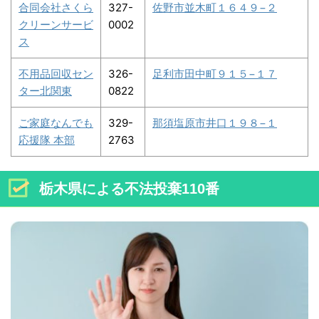
合同会社さくら
327-
佐野市並木町１６４９−２
クリーンサービ
0002
ス
不用品回収セン
326-
足利市田中町９１５−１７
ター北関東
0822
ご家庭なんでも
329-
那須塩原市井口１９８−１
応援隊 本部
2763
栃木県による不法投棄110番