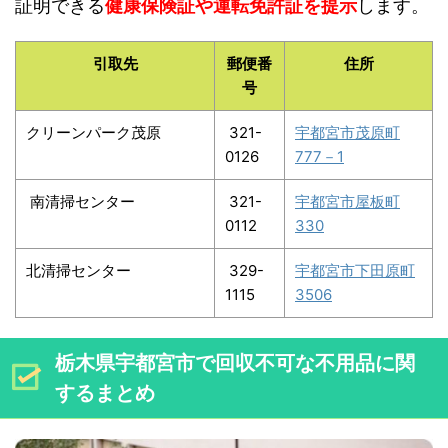
証明できる
健康保険証や運転免許証を提示
します。
引取先
郵便番
住所
号
クリーンパーク茂原
321-
宇都宮市茂原町
0126
777－1
南清掃センター
321-
宇都宮市屋板町
0112
330
北清掃センター
329-
宇都宮市下田原町
1115
3506
栃木県宇都宮市で回収不可な不用品に関
するまとめ