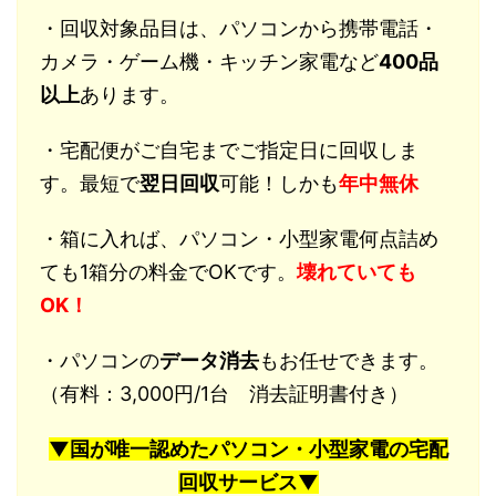
・回収対象品目は、パソコンから携帯電話・
カメラ・ゲーム機・キッチン家電など
400品
以上
あります。
・宅配便がご自宅までご指定日に回収しま
す。最短で
翌日回収
可能！しかも
年中無休
・箱に入れば、パソコン・小型家電何点詰め
ても1箱分の料金でOKです。
壊れていても
OK！
・パソコンの
データ消去
もお任せできます。
（有料：3,000円/1台 消去証明書付き）
▼国が唯一認めたパソコン・小型家電の宅配
回収サービス▼