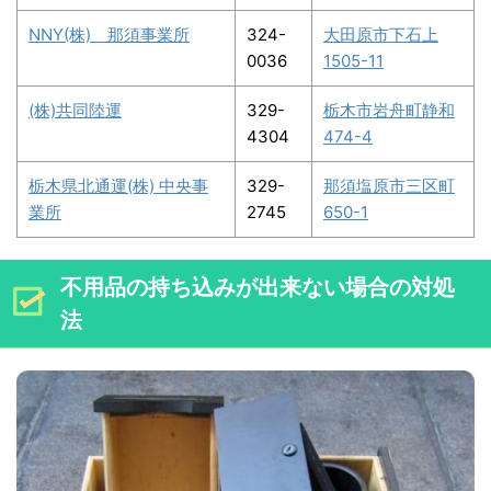
NNY(株) 那須事業所
324-
大田原市下石上
0036
1505-11
(株)共同陸運
329-
栃木市岩舟町静和
4304
474-4
栃木県北通運(株) 中央事
329-
那須塩原市三区町
業所
2745
650-1
不用品の持ち込みが出来ない場合の対処
法