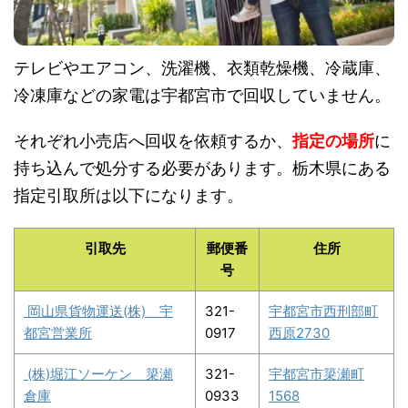
テレビやエアコン、洗濯機、衣類乾燥機、冷蔵庫、
冷凍庫などの家電は宇都宮市で回収していません。
それぞれ小売店へ回収を依頼するか、
指定の場所
に
持ち込んで処分する必要があります。栃木県にある
指定引取所は以下になります。
引取先
郵便番
住所
号
岡山県貨物運送(株) 宇
321-
宇都宮市西刑部町
都宮営業所
0917
西原2730
(株)堀江ソーケン 簗瀬
321-
宇都宮市簗瀬町
倉庫
0933
1568