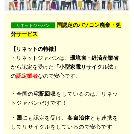
国認定のパソコン廃棄・処
リネットジャパン
分サービス
【リネットの特徴】
・リネットジャパンは、
環境省・経済産業省
から認定を受けた
「小型家電リサイクル法」
の
認定業者
なので安心です。
・全国の
宅配回収
をしているのは、リネッ
トジャパンだけです！
・
国
にも認定を受け、
各自治体
とも連携を
してリサイクルをしているので安心です。