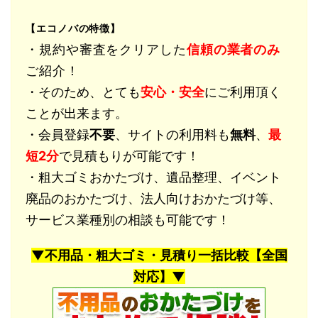
【エコノバの特徴】
・規約や審査をクリアした
信頼の業者のみ
ご紹介！
・そのため、とても
安心・安全
にご利用頂く
ことが出来ます。
・会員登録
不要
、サイトの利用料も
無料
、
最
短2分
で見積もりが可能です！
・粗大ゴミおかたづけ、遺品整理、イベント
廃品のおかたづけ、法人向けおかたづけ等、
サービス業種別の相談も可能です！
▼不用品・粗大ゴミ・見積り一括比較【全国
対応】▼