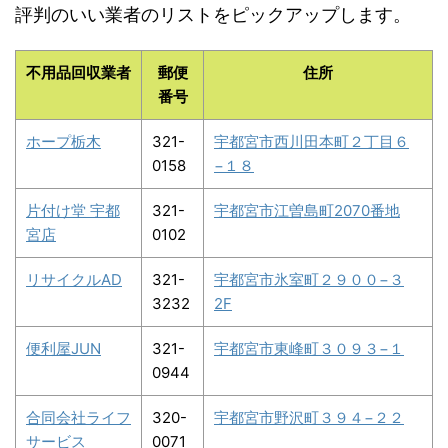
評判のいい業者のリストをピックアップします。
不用品回収業者
郵便
住所
番号
ホープ栃木
321-
宇都宮市西川田本町２丁目６
0158
−１８
片付け堂 宇都
321-
宇都宮市江曽島町2070番地
宮店
0102
リサイクルAD
321-
宇都宮市氷室町２９００−３
3232
2F
便利屋JUN
321-
宇都宮市東峰町３０９３−１
0944
合同会社ライフ
320-
宇都宮市野沢町３９４−２２
サービス
0071